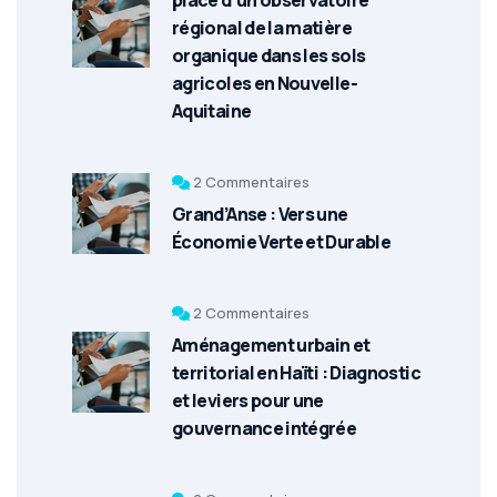
place d'un observatoire
régional de la matière
organique dans les sols
agricoles en Nouvelle-
Aquitaine
2 Commentaires
Grand’Anse : Vers une
Économie Verte et Durable
2 Commentaires
Aménagement urbain et
territorial en Haïti : Diagnostic
et leviers pour une
gouvernance intégrée