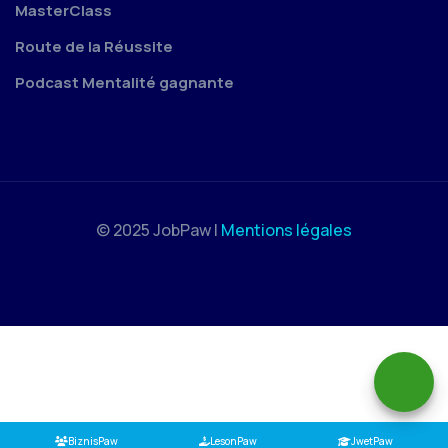
MasterClass
Route de la Réussite
Podcast Mentalité gagnante
© 2025 JobPaw |
Mentions légales
BiznisPaw
LesonPaw
JwetPaw