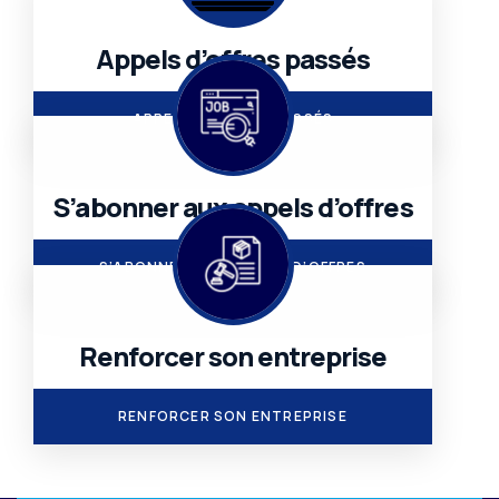
Appels d’offres passés
.
APPELS D’OFFRES PASSÉS
S’abonner aux appels d’offres
.
S’ABONNER AUX APPELS D’OFFRES
Renforcer son entreprise
.
RENFORCER SON ENTREPRISE