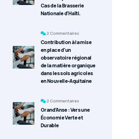
Cas de la Brasserie
Nationale d'Haïti.
2 Commentaires
Contribution à la mise
en place d'un
observatoire régional
de la matière organique
dans les sols agricoles
en Nouvelle-Aquitaine
2 Commentaires
Grand’Anse : Vers une
Économie Verte et
Durable