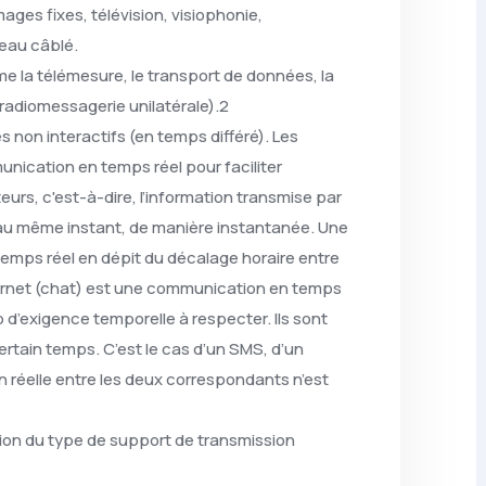
mages fixes, télévision, visiophonie,
eau câblé.
e la télémesure, le transport de données, la
(radiomessagerie unilatérale).2
s non interactifs (en temps différé). Les
unication en temps réel pour faciliter
ateurs, c'est-à-dire, l’information transmise par
n au même instant, de manière instantanée. Une
temps réel en dépit du décalage horaire entre
ternet (chat) est une communication en temps
op d’exigence temporelle à respecter. Ils sont
ertain temps. C’est le cas d’un SMS, d’un
on réelle entre les deux correspondants n’est
ion du type de support de transmission