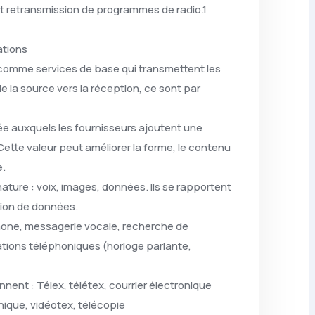
t retransmission de programmes de radio.1
ations
 comme services de base qui transmettent les
e la source vers la réception, ce sont par
ée auxquels les fournisseurs ajoutent une
 Cette valeur peut améliorer la forme, le contenu
e.
nature : voix, images, données. Ils se rapportent
ssion de données.
hone, messagerie vocale, recherche de
tions téléphoniques (horloge parlante,
nent : Télex, télétex, courrier électronique
ique, vidéotex, télécopie