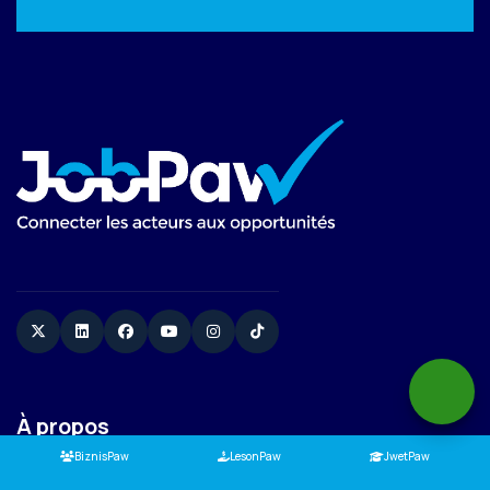
Twitter
Linkedin
Facebook
YouTube
Instagram
TikTok
À propos
BiznisPaw
LesonPaw
JwetPaw
À propos de nous