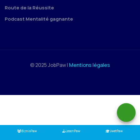
Route de la Réussite
Podcast Mentalité gagnante
© 2025 JobPaw |
Mentions légales
BiznisPaw
LesonPaw
JwetPaw