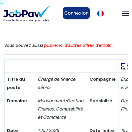
Connexion
Vous pouvez aussi
publier ici d’autres offres d’emploi
.
Titre du
Chargé de finance
Compagnie
Exper
poste
sénior
Fran
Domaine
Management/Gestion,
Spécialité
Gest
Finance, Comptabilité
Finan
et Commerce
Date
1 Juil 2026
Date limite
15 Ju