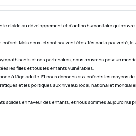
nte d’aide au développement et d’action humanitaire qui œuvre en
nfant. Mais ceux-ci sont souvent étouffés par la pauvreté, la vio
os sympathisants et nos partenaires, nous œuvrons pour un mond
es les filles et tous les enfants vulnérables.
nce à l’âge adulte. Et nous donnons aux enfants les moyens de se 
tiques et les politiques aux niveaux local, national et mondial e
ats solides en faveur des enfants, et nous sommes aujourd’hui p