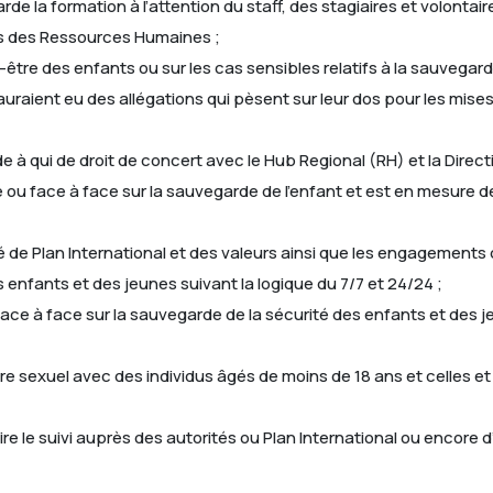
e la formation à l’attention du staff, des stagiaires et volontai
s des Ressources Humaines ;
être des enfants ou sur les cas sensibles relatifs à la sauvegard
uraient eu des allégations qui pèsent sur leur dos pour les mises 
 à qui de droit de concert avec le Hub Regional (RH) et la Direct
ne ou face à face sur la sauvegarde de l’enfant et est en mesure 
té de Plan International et des valeurs ainsi que les engagements
 enfants et des jeunes suivant la logique du 7/7 et 24/24 ;
 face à face sur la sauvegarde de la sécurité des enfants et des 
re sexuel avec des individus âgés de moins de 18 ans et celles et
ire le suivi auprès des autorités ou Plan International ou encore 