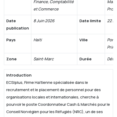
Finance, Comptabilité
Marc
et Commerce
Proc
Date
8 Juin 2026
Date limite
22 Ju
publication
Pays
Haiti
Ville
Port-
Princ
Zone
Saint-Marc
Durée
Déte
Introduction
ECSIplus, Firme Haïtienne spécialisée dans le
recrutement et le placement de personnel pour des
organisations locales et internationales, cherche à
pourvoir le poste Coordonnateur Cash & Marchés pour le
Conseil Norvégien pour les Réfugiés (NRC), un de ses