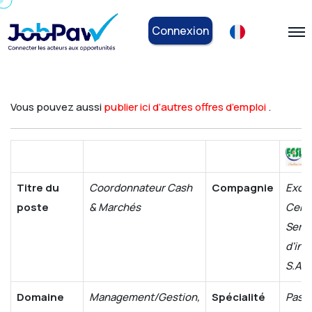
Connexion
Vous pouvez aussi
publier ici d’autres offres d’emploi
.
Titre du
Coordonnateur Cash
Compagnie
Exce
poste
& Marchés
Cent
Servi
d'inf
S.A.
Domaine
Management/Gestion,
Spécialité
Passa