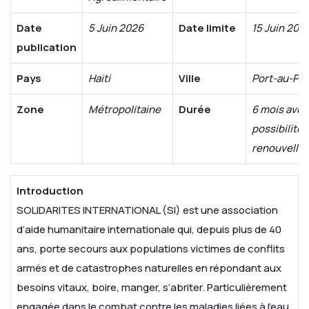
Date
5 Juin 2026
Date limite
15 Juin 202
publication
Pays
Haiti
Ville
Port-au-Pri
Zone
Métropolitaine
Durée
6 mois avec
possibilité 
renouvelle
Introduction
SOLIDARITES INTERNATIONAL (SI) est une association
d’aide humanitaire internationale qui, depuis plus de 40
ans, porte secours aux populations victimes de conflits
armés et de catastrophes naturelles en répondant aux
besoins vitaux, boire, manger, s’abriter. Particulièrement
engagée dans le combat contre les maladies liées à l’eau