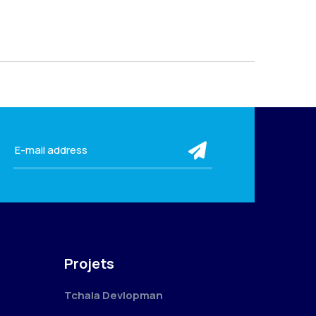
submit
Projets
Tchala Devlopman