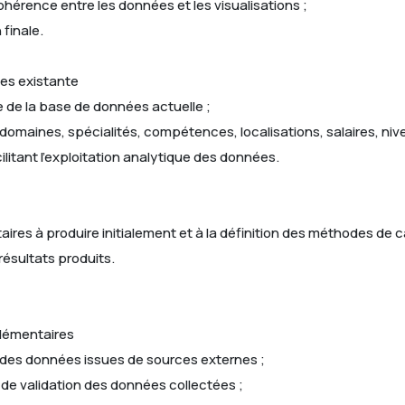
ohérence entre les données et les visualisations ;
 finale.
ées existante
e de la base de données actuelle ;
 (domaines, spécialités, compétences, localisations, salaires, niv
litant l’exploitation analytique des données.
itaires à produire initialement et à la définition des méthodes de ca
 résultats produits.
plémentaires
on des données issues de sources externes ;
et de validation des données collectées ;