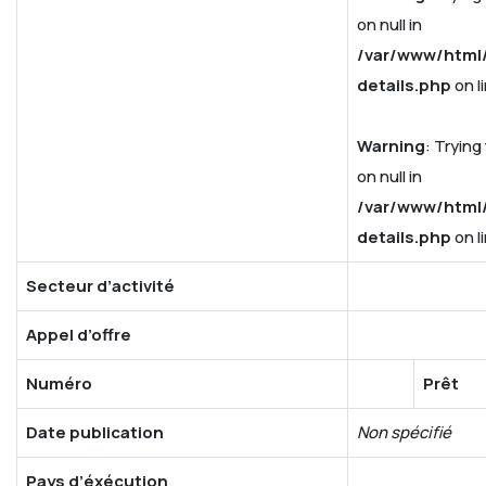
on null in
/var/www/html/
details.php
on l
Warning
: Trying
on null in
/var/www/html/
details.php
on l
Secteur d’activité
Appel d’offre
Numéro
Prêt
Date publication
Non spécifié
Pays d’éxécution