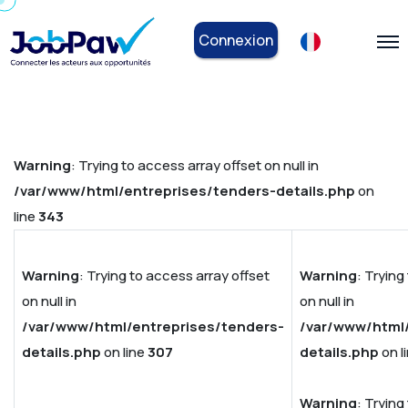
Connexion
Warning
: Trying to access array offset on null in
/var/www/html/entreprises/tenders-details.php
on
line
343
Warning
: Trying to access array offset
Warning
: Trying
on null in
on null in
/var/www/html/entreprises/tenders-
/var/www/html/
details.php
on line
307
details.php
on l
Warning
: Trying