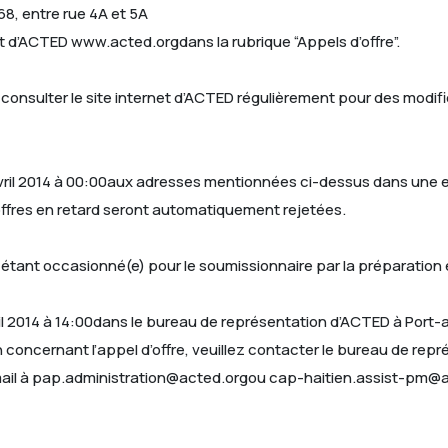
8, entre rue 4A et 5A
et d’ACTED www.acted.orgdans la rubrique “Appels d’offre”.
onsulter le site internet d’ACTED régulièrement pour des modifi
avril 2014 à 00:00aux adresses mentionnées ci-dessus dans une 
ffres en retard seront automatiquement rejetées.
ant occasionné(e) pour le soumissionnaire par la préparation e
vril 2014 à 14:00dans le bureau de représentation d’ACTED à Por
 concernant l’appel d’offre, veuillez contacter le bureau de re
 email à pap.administration@acted.orgou cap-haitien.assist-pm@