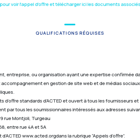
pour voir l'appel d'offre et télécharger ici les documents associé
QUALIFICATIONS RÉQUISES
ant, entreprise, ou organisation ayant une expertise confirmée d
n et accompagnement en gestion de site web et de médias sociaux
liques.
nts d’offre standards d’ACTED et ouvert à tous les fournisseurs e
ment par tous les soumissionnaires intéressés aux adresses suiva
9 rue Montjoli, Turgeau
8, entre rue 4A et 5A
et d’ACTED www.acted.orgdans la rubrique “Appels d’offre”.