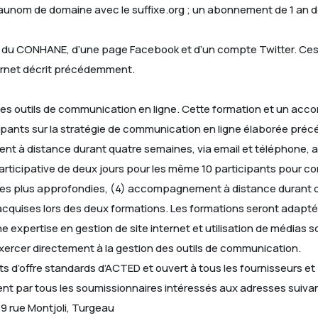
om de domaine avec le suffixe.org ; un abonnement de 1 an doit
 du CONHANE, d’une page Facebook et d’un compte Twitter. Ces 
ternet décrit précédemment.
s outils de communication en ligne. Cette formation et un acc
cipants sur la stratégie de communication en ligne élaborée précé
à distance durant quatre semaines, via email et téléphone, afi
rticipative de deux jours pour les même 10 participants pour con
s plus approfondies, (4) accompagnement à distance durant qua
acquises lors des deux formations. Les formations seront adapt
expertise en gestion de site internet et utilisation de médias 
exercer directement à la gestion des outils de communication.
nts d’offre standards d’ACTED et ouvert à tous les fournisseurs e
ment par tous les soumissionnaires intéressés aux adresses suiva
9 rue Montjoli, Turgeau