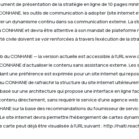
cument de présentation de la stratégie en ligne de 10 pages mini
u CONHANE, les outils de communication à adopter (site internet e
ssurer un dynamisme continu dans sa communication externe. La s
ONHANE et devra être attentive à son mandat de plateforme natio
été civile doivent se voir renforcées à travers l’exécution de la str
web du CONHANE — la version actuelle est accessible à l’URL www
 CONHANE d’actualiser le contenu sans assistance externe. Les 
t une préférence est exprimée pour un site internet qui repos
ONHANE de rafraichir la structure du site internet ultérieurem
basé sur une architecture qui propose une interface en ligne faci
ontenu directement, sans requérir le service d’une agence web.Le
NE sur la base des recommandations du fournisseur de service, lor
e site internet devra permettre l’hébergement de cartes dyna
carte peut déjà être visualisée à l’URL suivant : http://haiti.reach