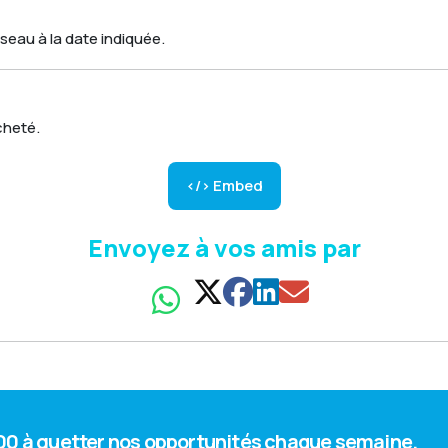
seau à la date indiquée.
cheté.
</> Embed
Envoyez à vos amis par
 000 à guetter nos opportunités chaque semaine.