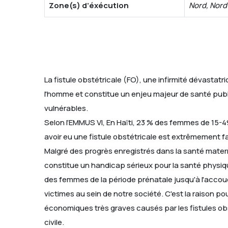
Zone(s) d’éxécution
Nord, Nord
La fistule obstétricale (FO), une infirmité dévasta
l'homme et constitue un enjeu majeur de santé publiq
vulnérables.
Selon l’EMMUS VI, En Haïti, 23 % des femmes de 15-
avoir eu une fistule obstétricale est extrêmement f
Malgré des progrès enregistrés dans la santé matern
constitue un handicap sérieux pour la santé physiq
des femmes de la période prénatale jusqu'à l'acco
victimes au sein de notre société. C'est la raison p
économiques très graves causés par les fistules obst
civile.