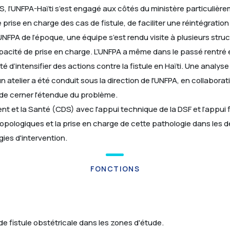
S, l’UNFPA-Haïti s’est engagé aux côtés du ministère particulière
e prise en charge des cas de fistule, de faciliter une réintégra
eUNFPA de l’époque, une équipe s’est rendu visite à plusieurs str
pacité de prise en charge. L’UNFPA a même dans le passé rentré e
ité d’intensifier des actions contre la fistule en Haïti. Une anal
n atelier a été conduit sous la direction de l'UNFPA, en collabora
de cerner l'étendue du problème.
 et la Santé (CDS) avec l'appui technique de la DSF et l’appui fi
opologiques et la prise en charge de cette pathologie dans les
gies d'intervention.
FONCTIONS
e fistule obstétricale dans les zones d'étude.