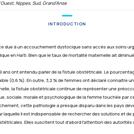
’Ouest, Nippes, Sud, Grand’Anse
INTRODUCTION
trice due à un accouchement dystocique sans accès aux soins urg
ue en Haïti. Bien que le taux de mortalité maternelle ait diminué
49 ans ont entendu parler de la fistule obstétricale. Le pourcen
aible (0,6 %). En outre, 3,2 % de femmes ont déclaré connaitre u
elle, la fistule obstétricale continue de représenter une préocc
ue, sociale, morale et psychologique de la femme touchée par ce
uchement, cette pathologie a presque disparu dans les pays dév
our laquelle il est indispensable de rechercher des solutions et 
étricales. Elles suscitent tout d'abord l'attention des autorités 