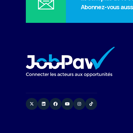
Abonnez-vous auss
Twitter
Linkedin
Facebook
YouTube
Instagram
TikTok