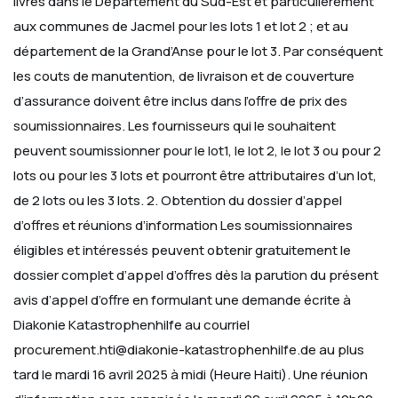
livrés dans le Département du Sud-Est et particulièrement
aux communes de Jacmel pour les lots 1
et lot 2 ; et au
département de la Grand’Anse pour le lot 3. Par conséquent
les couts de manutention, de livraison et de
couverture
d’assurance doivent être inclus dans l’offre de prix des
soumissionnaires.
Les fournisseurs qui le souhaitent
peuvent soumissionner pour le lot1, le lot 2, le lot 3 ou pour 2
lots ou pour les 3 lots et
pourront être attributaires d’un lot,
de 2 lots ou les 3 lots.
2. Obtention du dossier d’appel
d’offres et réunions d’information
Les soumissionnaires
éligibles et intéressés peuvent obtenir gratuitement le
dossier complet d’appel d’offres dès la parution
du présent
avis d’appel d’offre en formulant une demande écrite à
Diakonie Katastrophenhilfe au courriel
procurement.hti@diakonie-katastrophenhilfe.de au plus
tard le mardi 16 avril 2025 à midi (Heure Haiti). Une réunion