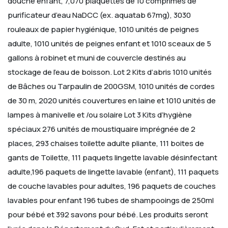
douche enfant, 7,070 plaquettes de 10 comprimés de
purificateur
d’eau NaDCC (ex. aquatab 67mg), 3030
rouleaux de papier hygiénique, 1010 unités de peignes
adulte, 1010 unités de peignes enfant et 1010 sceaux de 5
gallons à robinet et muni de couvercle
destinés au
stockage de l’eau de boisson.
Lot
2
Kits
d’abris
1010 unités
de Bâches ou Tarpaulin de 200GSM, 1010 unités de cordes
de 30 m, 2020 unités
couvertures en laine et 1010 unités de
lampes à manivelle et /ou solaire
Lot
3
Kits
d’hygiène
spéciaux
276 unités de moustiquaire imprégnée de 2
places, 293 chaises toilette adulte pliante, 111 boites de
gants de Toilette, 111 paquets lingette lavable désinfectant
adulte,196 paquets de lingette lavable
(enfant), 111 paquets
de couche lavables pour adultes, 196 paquets de couches
lavables pour enfant
196 tubes de shampooings de 250ml
pour bébé et 392 savons pour bébé.
Les produits seront