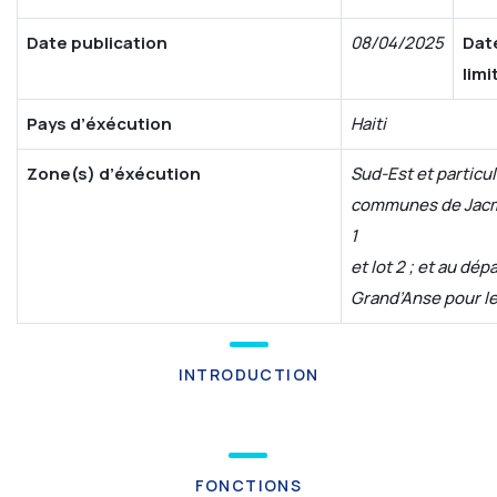
Date publication
08/04/2025
Dat
limi
Pays d’éxécution
Haiti
Zone(s) d’éxécution
Sud-Est et particu
communes de Jacme
1
et lot 2 ; et au dé
Grand’Anse pour le 
INTRODUCTION
FONCTIONS