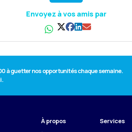
Envoyez à vos amis par
 000 à guetter nos opportunités chaque semaine.
i.
À propos
Services