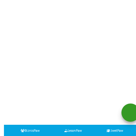
BiznisPaw
LesonPaw
JwetPaw