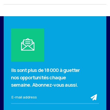
Ils sont plus de 18 000 à guetter
nos opportunités chaque
semaine.
Abonnez-vous aussi.
sub