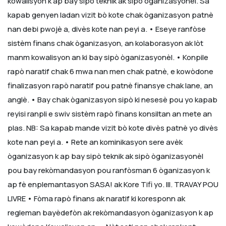
kowalisyon k ap bay sipò teknik ak sipò òganizasyonèl. Sa
kapab genyen ladan vizit bò kote chak òganizasyon patnè
nan debi pwojè a, divès kote nan peyi a.
• Eseye ranfòse
sistèm finans chak òganizasyon, an kolaborasyon ak lòt
manm kowalisyon an ki bay sipò òganizasyonèl.
• Konpile
rapò naratif chak 6 mwa nan men chak patnè, e kowòdone
finalizasyon rapò naratif pou patnè finansye chak lane, an
anglè.
• Bay chak òganizasyon sipò ki nesesè pou yo kapab
reyisi ranpli e swiv sistèm rapò finans konsiltan an mete an
plas. NB: Sa kapab mande vizit bò kote divès patnè yo divès
kote nan peyi a.
• Rete an kominikasyon sere avèk
òganizasyon k ap bay sipò teknik ak sipò òganizasyonèl
pou bay rekòmandasyon pou ranfòsman 6 òganizasyon k
ap fè enplemantasyon SASA! ak Kore Tifi yo.
III. TRAVAY POU
LIVRE
• Fòma rapò finans ak naratif ki koresponn ak
regleman bayèdefòn ak rekòmandasyon òganizasyon k ap