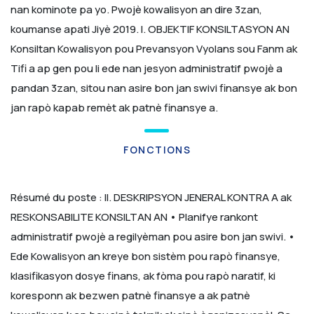
nan kominote pa yo. Pwojè kowalisyon an dire 3zan,
koumanse apati Jiyè 2019.
I. OBJEKTIF KONSILTASYON AN
Konsiltan Kowalisyon pou Prevansyon Vyolans sou Fanm ak
Tifi a ap gen pou li ede nan jesyon administratif pwojè a
pandan 3zan, sitou nan asire bon jan swivi finansye ak bon
jan rapò kapab remèt ak patnè finansye a.
FONCTIONS
Résumé du poste :
II. DESKRIPSYON JENERAL KONTRA A ak
RESKONSABILITE KONSILTAN AN
• Planifye rankont
administratif pwojè a regilyèman pou asire bon jan swivi.
•
Ede Kowalisyon an kreye bon sistèm pou rapò finansye,
klasifikasyon dosye finans, ak fòma pou rapò naratif, ki
koresponn ak bezwen patnè finansye a ak patnè