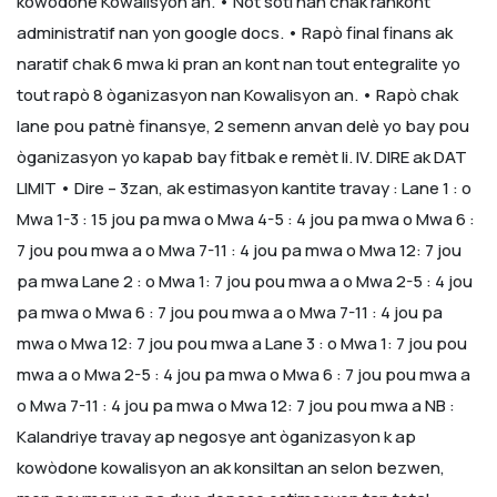
kowòdone Kowalisyon an.
• Nòt soti nan chak rankont
administratif nan yon google docs.
• Rapò final finans ak
naratif chak 6 mwa ki pran an kont nan tout entegralite yo
tout rapò 8 òganizasyon nan Kowalisyon an.
• Rapò chak
lane pou patnè finansye, 2 semenn anvan delè yo bay pou
òganizasyon yo kapab bay fitbak e remèt li.
IV. DIRE ak DAT
LIMIT
• Dire – 3zan, ak estimasyon kantite travay :
Lane 1 :
o
Mwa 1-3 : 15 jou pa mwa
o Mwa 4-5 : 4 jou pa mwa
o Mwa 6 :
7 jou pou mwa a
o Mwa 7-11 : 4 jou pa mwa
o Mwa 12: 7 jou
pa mwa
Lane 2 :
o Mwa 1: 7 jou pou mwa a
o Mwa 2-5 : 4 jou
pa mwa
o Mwa 6 : 7 jou pou mwa a
o Mwa 7-11 : 4 jou pa
mwa
o Mwa 12: 7 jou pou mwa a
Lane 3 :
o Mwa 1: 7 jou pou
mwa a
o Mwa 2-5 : 4 jou pa mwa
o Mwa 6 : 7 jou pou mwa a
o Mwa 7-11 : 4 jou pa mwa
o Mwa 12: 7 jou pou mwa a
NB :
Kalandriye travay ap negosye ant òganizasyon k ap
kowòdone kowalisyon an ak konsiltan an selon bezwen,