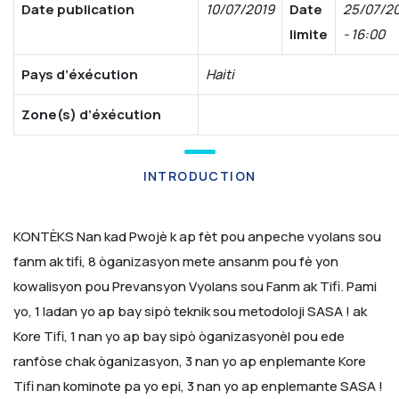
Date publication
10/07/2019
Date
25/07/2
limite
- 16:00
Pays d’éxécution
Haiti
Zone(s) d’éxécution
INTRODUCTION
KONTÈKS
Nan kad Pwojè k ap fèt pou anpeche vyolans sou
fanm ak tifi, 8 òganizasyon mete ansanm pou fè yon
kowalisyon pou Prevansyon Vyolans sou Fanm ak Tifi. Pami
yo, 1 ladan yo ap bay sipò teknik sou metodoloji SASA ! ak
Kore Tifi, 1 nan yo ap bay sipò òganizasyonèl pou ede
ranfòse chak òganizasyon, 3 nan yo ap enplemante Kore
Tifi nan kominote pa yo epi, 3 nan yo ap enplemante SASA !