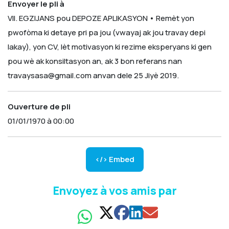
Envoyer le pli à
VII. EGZIJANS pou DEPOZE APLIKASYON
• Remèt yon
pwofòma ki detaye pri pa jou (vwayaj ak jou travay depi
lakay), yon CV, lèt motivasyon ki rezime eksperyans ki gen
pou wè ak konsiltasyon an, ak 3 bon referans nan
travaysasa@gmail.com anvan dele 25 Jiyè 2019.
Ouverture de pli
01/01/1970 à 00:00
</> Embed
Envoyez à vos amis par