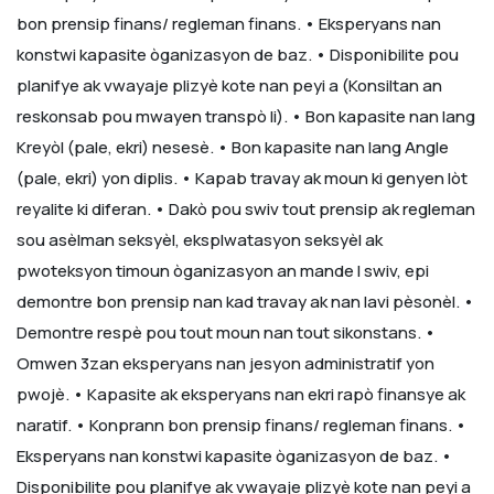
bon prensip finans/ regleman finans.
• Eksperyans nan
konstwi kapasite òganizasyon de baz.
• Disponibilite pou
planifye ak vwayaje plizyè kote nan peyi a (Konsiltan an
reskonsab pou mwayen transpò li).
• Bon kapasite nan lang
Kreyòl (pale, ekri) nesesè.
• Bon kapasite nan lang Angle
(pale, ekri) yon diplis.
• Kapab travay ak moun ki genyen lòt
reyalite ki diferan.
• Dakò pou swiv tout prensip ak regleman
sou asèlman seksyèl, eksplwatasyon seksyèl ak
pwoteksyon timoun òganizasyon an mande l swiv, epi
demontre bon prensip nan kad travay ak nan lavi pèsonèl.
•
Demontre respè pou tout moun nan tout sikonstans.
•
Omwen 3zan eksperyans nan jesyon administratif yon
pwojè.
• Kapasite ak eksperyans nan ekri rapò finansye ak
naratif.
• Konprann bon prensip finans/ regleman finans.
•
Eksperyans nan konstwi kapasite òganizasyon de baz.
•
Disponibilite pou planifye ak vwayaje plizyè kote nan peyi a