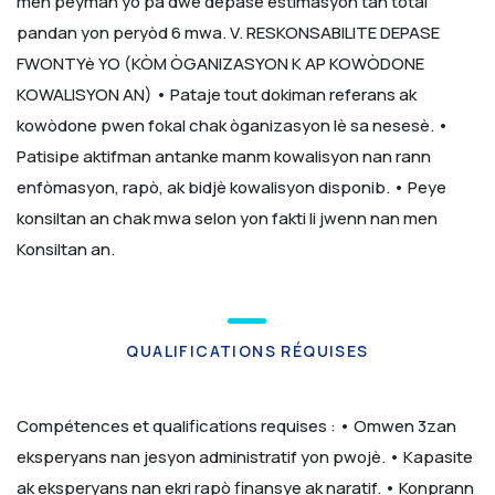
men peyman yo pa dwe depase estimasyon tan total
pandan yon peryòd 6 mwa.
V. RESKONSABILITE DEPASE
FWONTYè YO (KÒM ÒGANIZASYON K AP KOWÒDONE
KOWALISYON AN)
• Pataje tout dokiman referans ak
kowòdone pwen fokal chak òganizasyon lè sa nesesè.
•
Patisipe aktifman antanke manm kowalisyon nan rann
enfòmasyon, rapò, ak bidjè kowalisyon disponib.
• Peye
konsiltan an chak mwa selon yon fakti li jwenn nan men
Konsiltan an.
QUALIFICATIONS RÉQUISES
Compétences et qualifications requises :
• Omwen 3zan
eksperyans nan jesyon administratif yon pwojè.
• Kapasite
ak eksperyans nan ekri rapò finansye ak naratif.
• Konprann