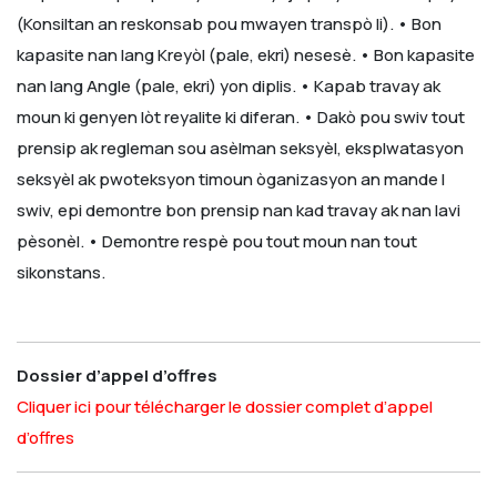
(Konsiltan an reskonsab pou mwayen transpò li).
• Bon
kapasite nan lang Kreyòl (pale, ekri) nesesè.
• Bon kapasite
nan lang Angle (pale, ekri) yon diplis.
• Kapab travay ak
moun ki genyen lòt reyalite ki diferan.
• Dakò pou swiv tout
prensip ak regleman sou asèlman seksyèl, eksplwatasyon
seksyèl ak pwoteksyon timoun òganizasyon an mande l
swiv, epi demontre bon prensip nan kad travay ak nan lavi
pèsonèl.
• Demontre respè pou tout moun nan tout
sikonstans.
Dossier d’appel d’offres
Cliquer ici pour télécharger le dossier complet d’appel
d’offres