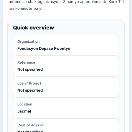
ranfòsman chak òganizasyon, 3 nan yo ap enplemante Kore Tifi
nan kominote pa y...
Quick overview
Organization
Fondasyon Depase Fwontyè
Reference
Not specified
Loan / Project
Not specified
Location
Jacmel
Cost of dossier