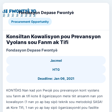
Fondasyon Depase Fwontyè
Procurement Opportunity
Konsiltan Kowalisyon pou Prevansyon
Vyolans sou Fanm ak Tifi
Fondasyon Depase Fwontyè
Jacmel
HTG
Deadline: Jan 06, 2021
KONTÈKS Nan kad yon Pwojè pou prevansyon kont vyolans
sou fanm ak tifi kote 8 òganizasyon mete tèt ansanm nan yon
kowalisyon (1 nan yo ap bay sipò teknik sou metodoloji SASA!
ak Kore Tifi, 1 nan yo ap bay sipò òganizasyonèl pou fasilite