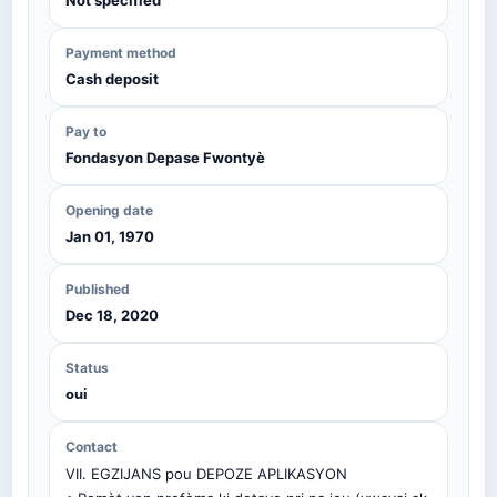
Not specified
Payment method
Cash deposit
Pay to
Fondasyon Depase Fwontyè
Opening date
Jan 01, 1970
Published
Dec 18, 2020
Status
oui
Contact
VII. EGZIJANS pou DEPOZE APLIKASYON