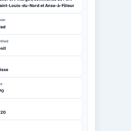
Saint-Louis-du-Nord et Anse-à-Fôleur
sier
ied
ethod
sit
isse
te
70
020