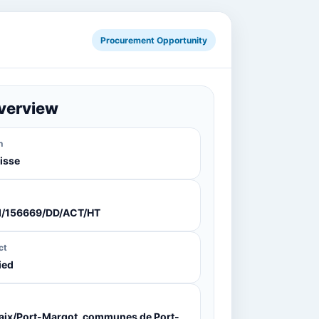
Procurement Opportunity
verview
n
isse
d/156669/DD/ACT/HT
ct
ied
aix/Port-Margot, communes de Port-