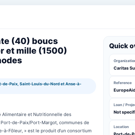
nte (40) boucs
Quick o
r et mille (1500)
hodes
Organizatio
Caritas Su
Reference
-de-Paix, Saint-Louis-du-Nord et Anse-à-
EuropeAi
Loan / Proje
Not specif
 Alimentaire et Nutritionnelle des
nt Port-de-Paix/Port-Margot, communes de
Location
-à-Fôleur, » est le produit d’un consortium
Port-de-P